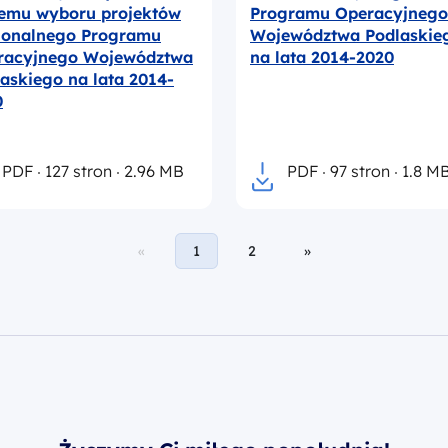
temu wyboru projektów
Programu Operacyjnego
ionalnego Programu
Województwa Podlaskie
racyjnego Województwa
na lata 2014-2020
askiego na lata 2014-
0
PDF
127 stron
2.96 MB
PDF
97 stron
1.8 M
«
1
2
»