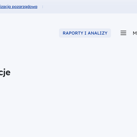
usze dla
izacja pozarządowa
M
RAPORTY I ANALIZY
cje