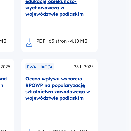
edukację opiekuńczo-
wychowawczą w
województwie podlaskim
 MB
PDF
65 stron
4.18 MB
1.2025
28.11.2025
EWALUACJA
sad
Ocena wpływu wsparcia
ch
RPOWP na popularyzację
szkolnictwa zawodowego w
województwie podlaskim