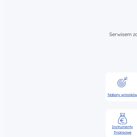
Serwisem z
Nabory wnioskó
Instrumenty
finansowe