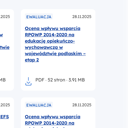
1.2025
28.11.2025
EWALUACJA
Ocena wpływu wsparcia
ów
RPOWP 2014-2020 na
edukację opiekuńczo-
twie
wychowawczą w
województwie podlaskim –
etap 2
 MB
PDF
52 stron
3.91 MB
1.2025
28.11.2025
EWALUACJA
 EFS
Ocena wpływu wsparcia
RPOWP 2014-2020 na