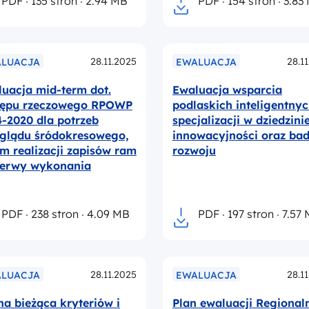
PDF
135 stron
2.94 MB
PDF
154 stron
3.83
28.11.2025
28.1
LUACJA
EWALUACJA
uacja mid-term dot.
Ewaluacja wsparcia
tępu rzeczowego RPOWP
podlaskich inteligentny
-2020 dla potrzeb
specjalizacji w dziedzini
eglądu śródokresowego,
innowacyjności oraz bad
m realizacji zapisów ram
rozwoju
ezerwy wykonania
PDF
238 stron
4.09 MB
PDF
197 stron
7.57
28.11.2025
28.1
LUACJA
EWALUACJA
a bieżąca kryteriów i
Plan ewaluacji Regional