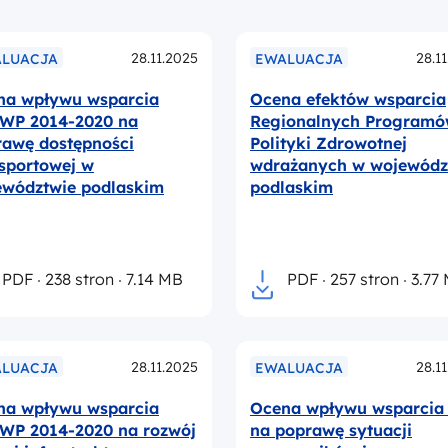
28.11.2025
28.1
LUACJA
EWALUACJA
na wpływu wsparcia
Ocena efektów wsparcia
WP 2014-2020 na
Regionalnych Program
rawę dostępności
Polityki Zdrowotnej
sportowej w
wdrażanych w wojewódz
ewództwie podlaskim
podlaskim
PDF
238 stron
7.14 MB
PDF
257 stron
3.77
28.11.2025
28.1
LUACJA
EWALUACJA
na wpływu wsparcia
Ocena wpływu wsparcia
WP 2014-2020 na rozwój
na poprawę sytuacji