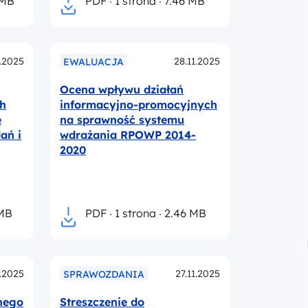
 MB
PDF
1 strona
7.46 MB
1.2025
28.11.2025
EWALUACJA
Ocena wpływu działań
ch
informacyjno-promocyjnych
e
na sprawność systemu
ań i
wdrażania RPOWP 2014-
2020
 MB
PDF
1 strona
2.46 MB
1.2025
27.11.2025
SPRAWOZDANIA
nego
Streszczenie do