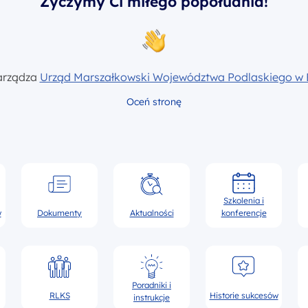
Życzymy Ci miłego popołudnia!
arządza
Urząd Marszałkowski Województwa Podlaskiego w 
Oceń stronę
Szkolenia i
w
Dokumenty
Aktualności
konferencje
Poradniki i
RLKS
Historie sukcesów
instrukcje