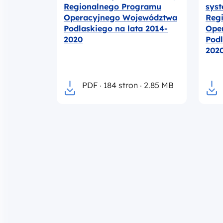
Regionalnego Programu
sys
Operacyjnego Województwa
Reg
Podlaskiego na lata 2014-
Ope
2020
Podl
202
PDF
184 stron
2.85 MB