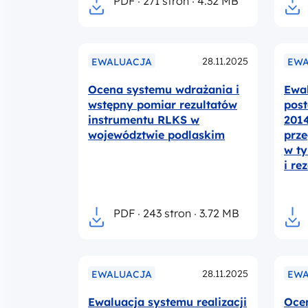
PDF
271 stron
4.32 MB
28.11.2025
EWALUACJA
EWA
Ocena systemu wdrażania i
Ewal
wstępny pomiar rezultatów
pos
instrumentu RLKS w
2014
województwie podlaskim
prz
w ty
i r
PDF
243 stron
3.72 MB
28.11.2025
EWALUACJA
EWA
Ewaluacja systemu realizacji
Ocen