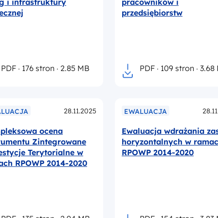
g i infrastruktury
pracowników i
ecznej
przedsiębiorstw
PDF
176 stron
2.85 MB
PDF
109 stron
3.68
28.11.2025
28.1
LUACJA
EWALUACJA
pleksowa ocena
Ewaluacja wdrażania za
trumentu Zintegrowane
horyzontalnych w rama
stycje Terytorialne w
RPOWP 2014-2020
ach RPOWP 2014-2020