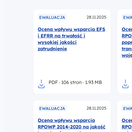
28.11.2025
EWALUACJA
EWA
Ocena wpływu wsparcia EFS
Oce
i EFRR na trwałość i
RPO
wysokiej jakości
pop
zatrudnienie
tran
woj
PDF
106 stron
1.93 MB
28.11.2025
EWALUACJA
EWA
Ocena wpływu wsparcia
Oce
RPOWP 2014-2020 na jakość
RPO