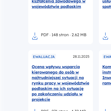
kształcenia zawodowego w
usłu
województwie podlaskim
społ
PDF
148 stron
2.62 MB
28.11.2025
EWALUACJA
EWA
Ocena wpływu wsparcia
Kom
kierowanego do osób w
ins
najtrudniejszej sytuacji na
Inwe
rynku pracy w województwie
ram
podlaskim na ich sytuację
po zakończeniu udziału w
projekcie