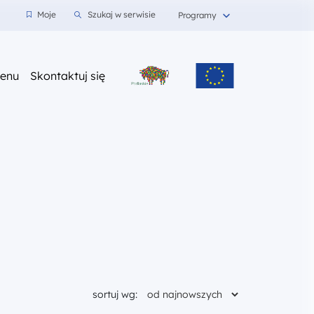
wnioski
Moje
Szukaj w serwisie
Programy
z nami
enu
Skontaktuj się
sortuj wg: