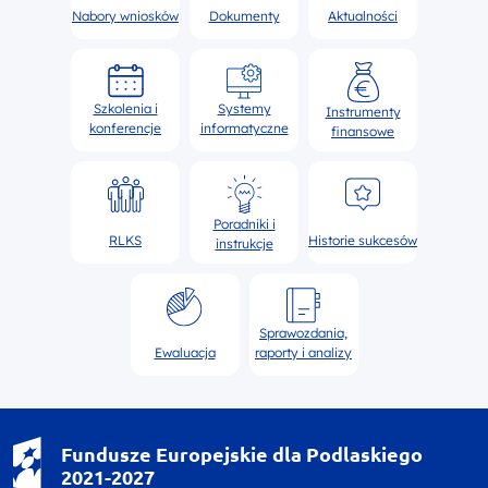
Nabory wniosków
Dokumenty
Aktualności
Szkolenia i
Systemy
Instrumenty
konferencje
informatyczne
finansowe
Poradniki i
RLKS
Historie sukcesów
instrukcje
Sprawozdania,
Ewaluacja
raporty i analizy
Fundusze Europejskie dla Podlaskiego
2021-2027