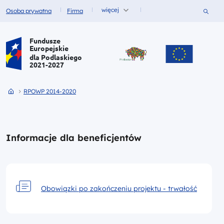
więcej
Szukaj
Osoba prywatna
Firma
Fundusze dla
Fundusze dla
Portal Funduszy Europejskich
Fundusze
Europejskie
dla Podlaskiego
2021-2027
Przejdź do strony głównej portalu
Przejdź do RPOWP 2014-2020
RPOWP 2014-2020
Informacje dla beneficjentów
Obowiązki po zakończeniu projektu - trwałość