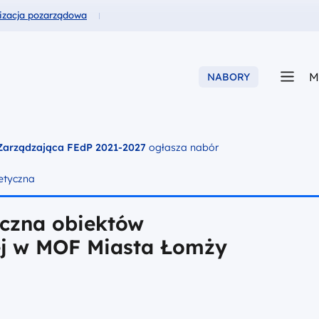
usze dla
izacja pozarządowa
M
NABORY
 Zarządzająca FEdP 2021-2027
ogłasza nabór
getyczna
yczna obiektów
ej w MOF Miasta Łomży