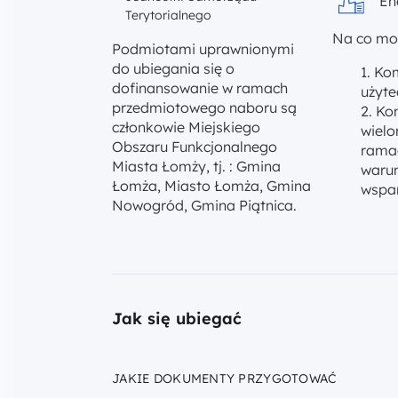
En
Terytorialnego
Na co moż
Podmiotami uprawnionymi
do ubiegania się o
Kom
dofinansowanie w ramach
użyte
przedmiotowego naboru są
Ko
członkowie Miejskiego
wielo
Obszaru Funkcjonalnego
ramac
Miasta Łomży, tj. : Gmina
waru
Łomża, Miasto Łomża, Gmina
wspar
Nowogród, Gmina Piątnica.
Jak się ubiegać
JAKIE DOKUMENTY PRZYGOTOWAĆ