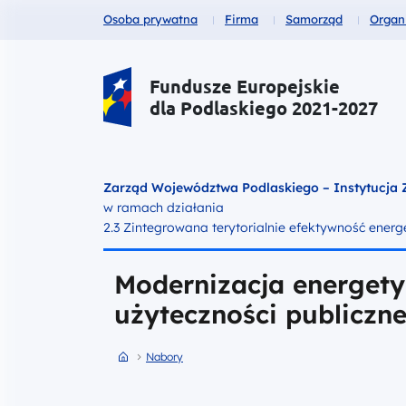
Fundusze dla
Fundusze dla
Fundusze dla
Fund
Osoba prywatna
Firma
Samorząd
Organ
Portal Funduszy Europejskich
Fundusze Europejskie
dla Podlaskiego 2021-2027
Zarząd Województwa Podlaskiego – Instytucja
w ramach działania
2.3 Zintegrowana terytorialnie efektywność ener
Modernizacja energet
użyteczności publiczn
Przejdź do strony głównej portalu
Przejdź do Nabory
Nabory