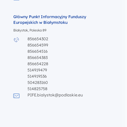
Napisz wiadomość do
Główny Punkt Informacyjny Funduszy
Europejskich w Białymstoku
Białystok, Poleska 89
856654302
Zadzwoń do
856654599
Zadzwoń do
856654516
Zadzwoń do
856654383
Zadzwoń do
856654228
Zadzwoń do
514919479
Zadzwoń do
514919536
Zadzwoń do
504283160
Zadzwoń do
514825758
Zadzwoń do
PIFE.bialystok@podlaskie.eu
Napisz wiadomość do