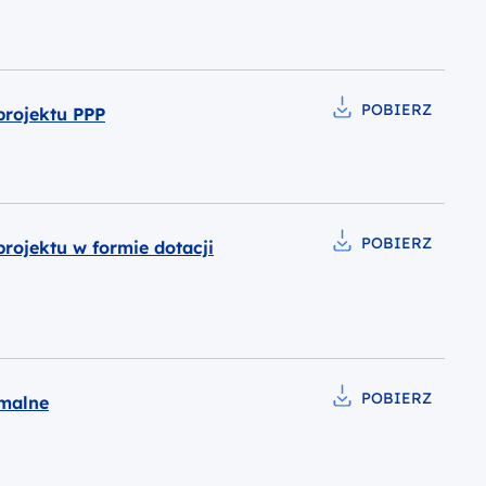
POBIERZ
rojektu PPP
Pobierz do pliku Wzó
POBIERZ
ojektu w formie dotacji
Pobierz do pliku Wzó
POBIERZ
rmalne
Pobierz do pliku Wzó