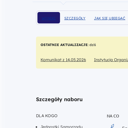
WYNIKI
SZCZEGÓŁY
JAK SIĘ UBIEGAĆ
DOFINANSOWANIA
DOFINANSOWANIA
O DOFINANSOWAN
OSTATNIE AKTUALIZACJE
: dziś
Komunikat z 14.05.2026
Instytucja Organi
Szczegóły naboru
DLA KOGO
NA CO
Jednostki Samorządu