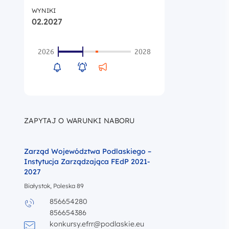
WYNIKI
02.2027
2026
2028
ZAPYTAJ O WARUNKI NABORU
Zarząd Województwa Podlaskiego –
Instytucja Zarządzająca FEdP 2021-
2027
Białystok, Poleska 89
856654280
Zadzwoń do
856654386
Zadzwoń do
konkursy.efrr@podlaskie.eu
Napisz wiadomość do