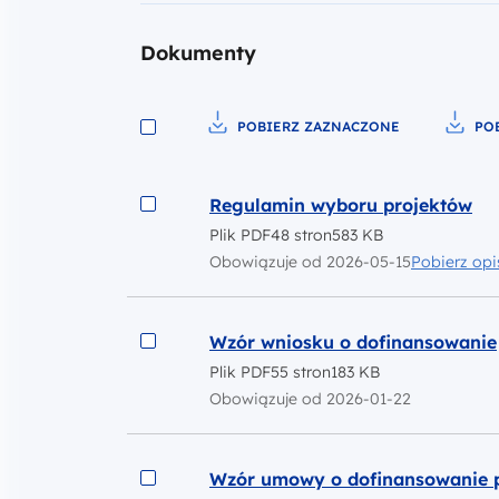
Dokumenty
POBIERZ
ZAZNACZONE
PO
Pobierz do pliku
Pobier
Podgląd
Regulamin wyboru projektów
Plik PDF
48 stron
583 KB
Inne dokum
Obowiązuje od 2026-05-15
Pobierz opi
Podgląd
Wzór wniosku o dofinansowanie
Plik PDF
55 stron
183 KB
Obowiązuje od 2026-01-22
Podgląd
Wzór umowy o dofinansowanie p