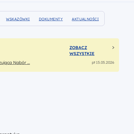
WSKAZÓWKI
DOKUMENTY
AKTUALNOŚCI
IE
POMOCNE PRZY UBIEGANIU SIĘ O DOFINANSOWANIE
WYMAGANE JAKO ZAŁĄCZNIK DO WNIOSKU
NA TEMAT NABORU
ZOBACZ
WSZYSTKIE
zująca Nabór ...
pt 15.05.2026