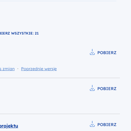
BIERZ
WSZYSTKIE: 21
z do pliku
POBIERZ
Pobierz do pliku Wzó
enty w kategorii
s zmian
Poprzednie wersje
POBIERZ
Pobierz do pliku Wzó
POBIERZ
rojektu
Pobierz do pliku Wzó