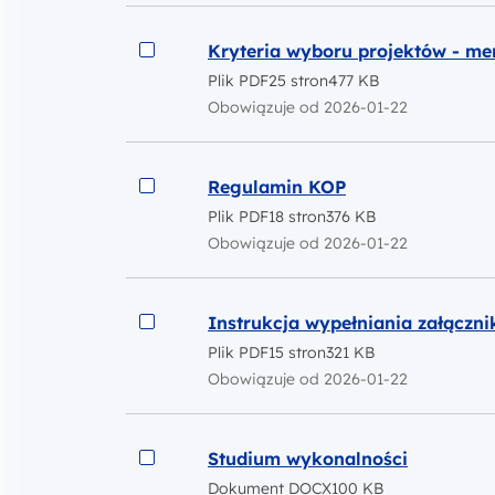
Podgląd
Kryteria wyboru projektów - me
Plik PDF
25 stron
477 KB
Obowiązuje od 2026-01-22
Podgląd
Regulamin KOP
Plik PDF
18 stron
376 KB
Obowiązuje od 2026-01-22
Podgląd
Instrukcja wypełniania załączn
Plik PDF
15 stron
321 KB
Obowiązuje od 2026-01-22
Podgląd
Studium wykonalności
Dokument DOCX
100 KB