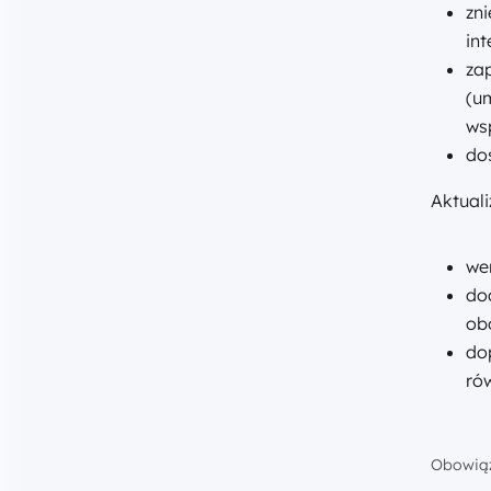
zn
in
za
(u
ws
dos
Aktuali
we
dod
ob
do
rów
Obowiąz