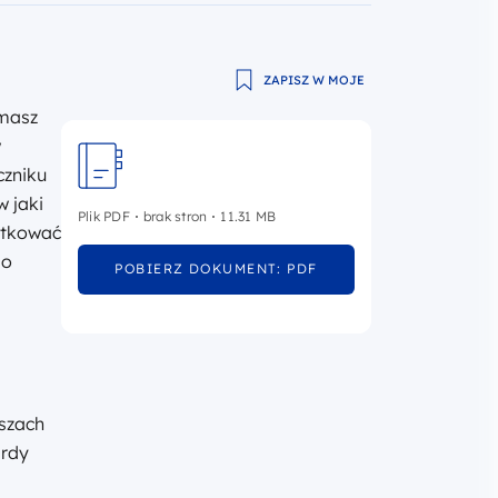
ZAPISZ W MOJE
 masz
w
czniku
w jaki
Plik PDF
brak stron
11.31 MB
utkować
 o
POBIERZ DOKUMENT: PDF
uszach
ardy