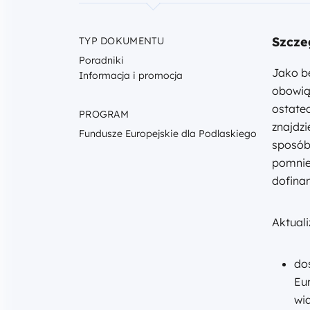
Szcze
TYP DOKUMENTU
Poradniki
Jako be
Informacja i promocja
obowiąz
ostate
PROGRAM
znajdzi
Fundusze Europejskie dla Podlaskiego
sposób
pomnie
dofina
Aktuali
do
Eu
wi