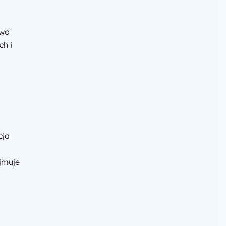
two
ch i
cja
jmuje