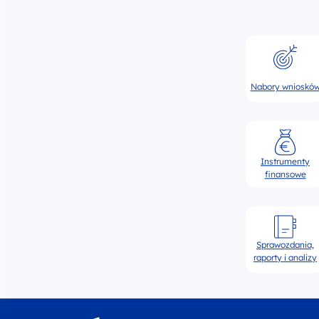
Nabory wnioskó
Instrumenty
finansowe
Sprawozdania,
raporty i analizy