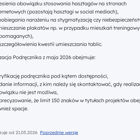
iesienia obowiązku stosowania hasztagów na stronach
ternetowych (pozostają hasztagi w social mediach),
pobiegania narażeniu na stygmatyzację czy niebezpieczeńs
mieszczanie plakatów np. w przypadku mieszkań treningowy
pomaganych),
zczegółowienia kwestii umieszczania tablic.
zacja Podręcznika z maja 2026 obejmuje:
ryfikację podręcznika pod kątem dostępności,
anie informacji, z kim należy się skontaktować, gdy realiza
owiązku nie jest możliwa,
precyzowanie, że limit 150 znaków w tytułach projektów obe
nież spacje.
uje od 21.05.2026
Poprzednie wersje