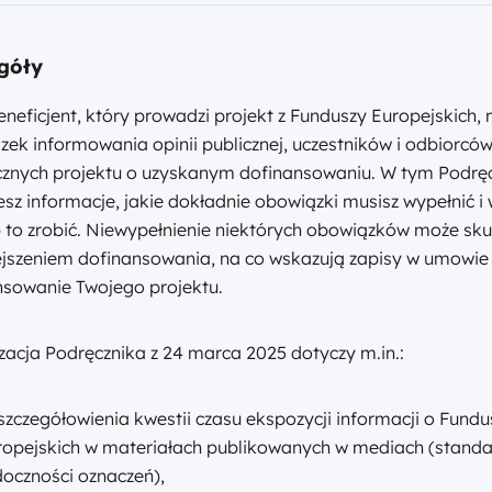
góły
neficjent, który prowadzi projekt z Funduszy Europejskich,
ek informowania opinii publicznej, uczestników i odbiorcó
cznych projektu o uzyskanym dofinansowaniu. W tym Podrę
esz informacje, jakie dokładnie obowiązki musisz wypełnić i 
 to zrobić. Niewypełnienie niektórych obowiązków może sk
jszeniem dofinansowania, na co wskazują zapisy w umowie
nsowanie Twojego projektu.
zacja Podręcznika z 24 marca 2025 dotyczy m.in.:
szczegółowienia kwestii czasu ekspozycji informacji o Fund
ropejskich w materiałach publikowanych w mediach (stand
doczności oznaczeń),