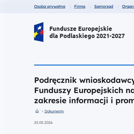
Fundusze dla
Fundusze dla
Fundusze dla
Fund
Osoba prywatna
Firma
Samorząd
Organ
Portal Funduszy Europejskich
Fundusze Europejskie
dla Podlaskiego 2021-2027
Podręcznik wnioskodawcy 
Funduszy Europejskich na
zakresie informacji i pro
Przejdź do strony głównej portalu
Przejdź do Dokumenty
Dokumenty
25.05.2026