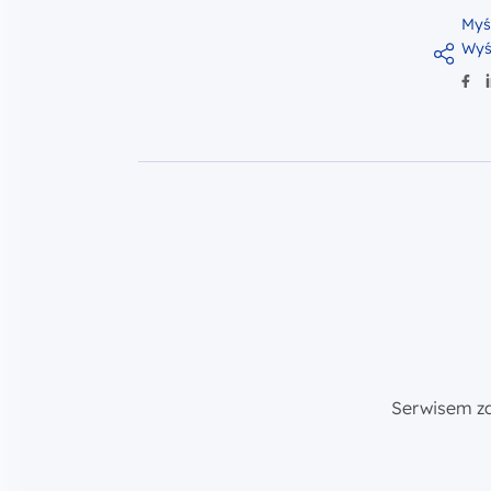
Myś
Wyś
Serwisem z