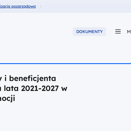
usze dla
izacja pozarządowa
M
DOKUMENTY
i beneficjenta
 lata 2021-2027 w
mocji