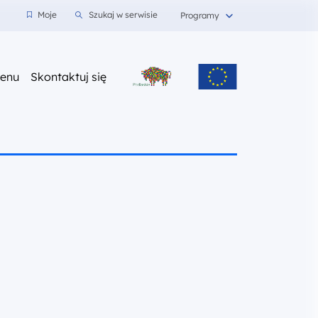
wnioski
Moje
Szukaj w serwisie
Programy
z nami
enu
Skontaktuj się