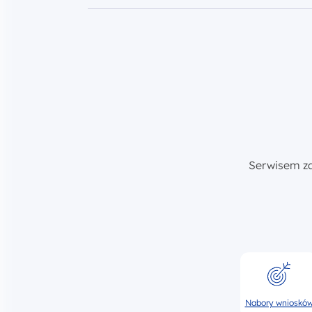
Serwisem z
Nabory wnioskó