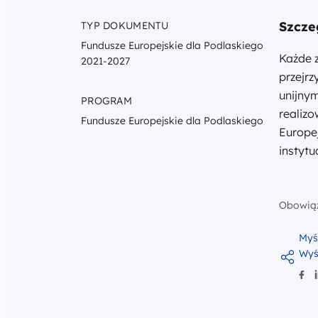
Szcze
TYP DOKUMENTU
Fundusze Europejskie dla Podlaskiego
Każde 
2021-2027
przejr
unijny
PROGRAM
realiz
Fundusze Europejskie dla Podlaskiego
Europej
instytu
Obowiąz
Myś
Wyś