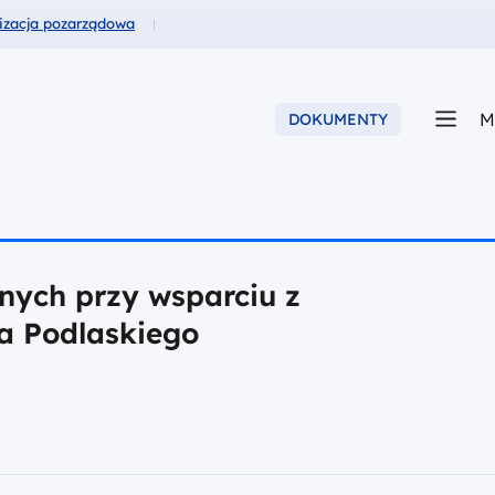
usze dla
izacja pozarządowa
M
DOKUMENTY
anych przy wsparciu z
a Podlaskiego