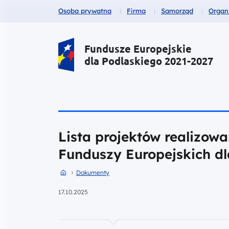
Fundusze dla
Fundusze dla
Fundusze dla
Fund
Osoba prywatna
Firma
Samorząd
Organ
Portal Funduszy Europejskich
Fundusze Europejskie
dla Podlaskiego 2021-2027
Lista projektów realizow
Funduszy Europejskich dl
Przejdź do strony głównej portalu
Przejdź do Dokumenty
Dokumenty
17.10.2025