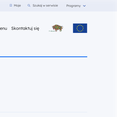
wnioski
Moje
Szukaj w serwisie
Programy
z nami
enu
Skontaktuj się