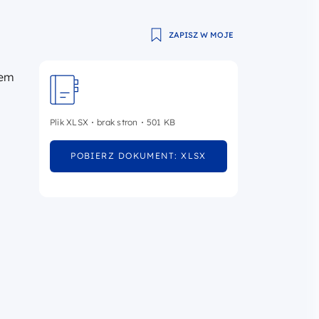
ZAPISZ W MOJE
wem
Plik XLSX
brak stron
501 KB
POBIERZ DOKUMENT: XLSX