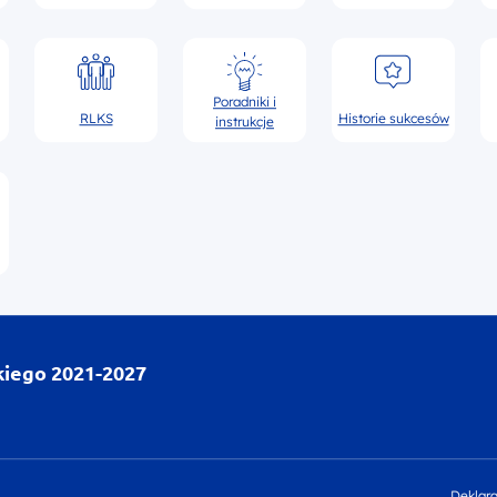
Poradniki i
RLKS
Historie sukcesów
instrukcje
kiego 2021-2027
Deklara