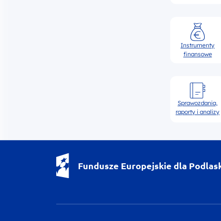
Instrumenty
finansowe
Sprawozdania,
raporty i analizy
Fundusze Europejskie dla Podlas