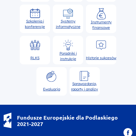
Szkolenia i
Systemy
Instrumenty
konferencje
informatyczne
finansowe
Poradniki i
RLKS
Historie sukcesów
instrukcje
Sprawozdania,
Ewaluacja
raporty i analizy
Fundusze Europejskie dla Podlaskiego
2021-2027