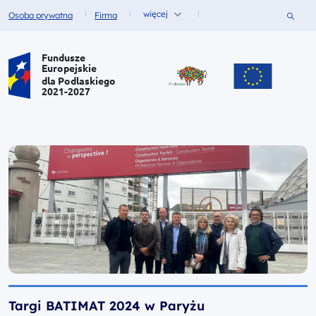
więcej
Szukaj
Osoba prywatna
Firma
Fundusze dla
Fundusze dla
Portal Funduszy Europejskich
Fundusze
Europejskie
dla Podlaskiego
2021-2027
Targi BATIMAT 2024 w Paryżu