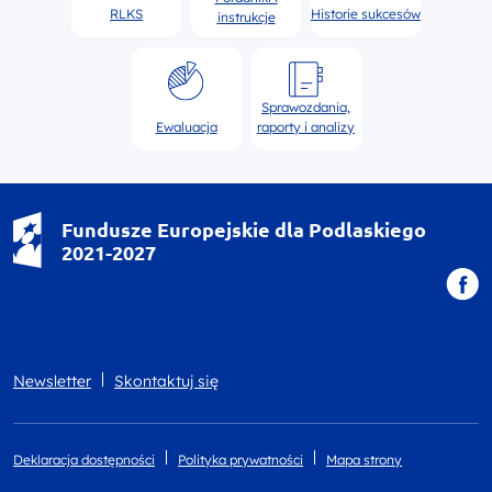
RLKS
Historie sukcesów
instrukcje
Sprawozdania,
Ewaluacja
raporty i analizy
Fundusze Europejskie dla Podlaskiego
2021-2027
Newsletter
Skontaktuj się
Deklaracja dostępności
Polityka prywatności
Mapa strony