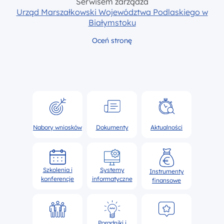
Serwisem zarządza
Urząd Marszałkowski Województwa Podlaskiego w
Białymstoku
Oceń stronę
Nabory wniosków
Dokumenty
Aktualności
Szkolenia i
Systemy
Instrumenty
konferencje
informatyczne
finansowe
Poradniki i