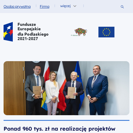
więcej
Szukaj
Osoba prywatna
Firma
Fundusze dla
Fundusze dla
Portal Funduszy Europejskich
Fundusze
Europejskie
dla Podlaskiego
2021-2027
Ponad 960 tys. zł na realizację projektów