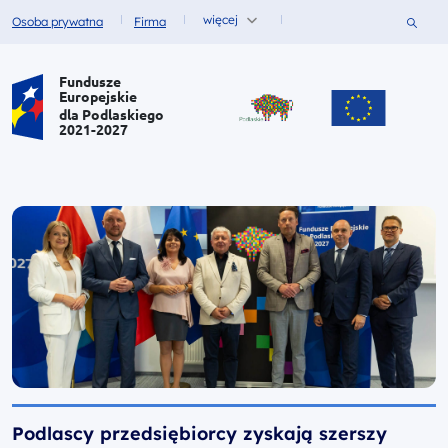
więcej
Szukaj
Osoba prywatna
Firma
Fundusze dla
Fundusze dla
Portal Funduszy Europejskich
Fundusze
Europejskie
dla Podlaskiego
2021-2027
Podlascy przedsiębiorcy zyskają szerszy