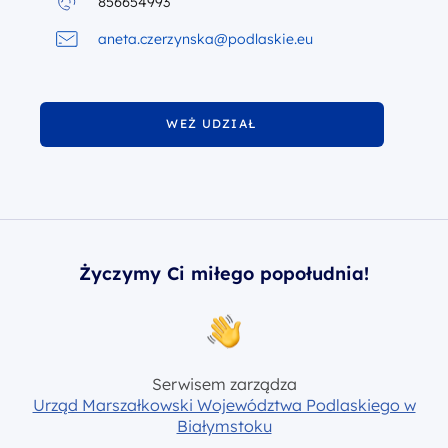
856654993
aneta.czerzynska@podlaskie.eu
WEŻ UDZIAŁ
W KONFERENCJI
Życzymy Ci miłego popołudnia!
Serwisem zarządza
Urząd Marszałkowski Województwa Podlaskiego w
Białymstoku