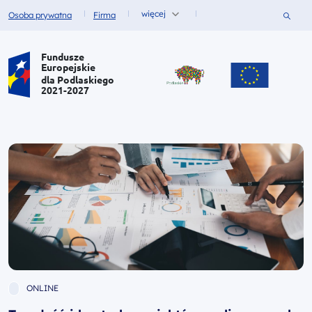
więcej
Szukaj
Osoba prywatna
Firma
Fundusze dla
Fundusze dla
Portal Funduszy Europejskich
Fundusze
Europejskie
dla Podlaskiego
2021-2027
ONLINE