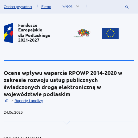
więcej
Szukaj
Osoba prywatna
Firma
Fundusze dla
Fundusze dla
Portal Funduszy Europejskich
Fundusze
Europejskie
dla Podlaskiego
2021-2027
Ocena wpływu wsparcia RPOWP 2014-2020 w
zakresie rozwoju usług publicznych
świadczonych drogą elektroniczną w
województwie podlaskim
Przejdź do strony głównej portalu
Przejdź do Raporty i analizy
Raporty i analizy
24.06.2025