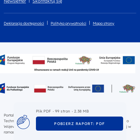
Newsletter
Skontaktuj się
Deklaracja dostępności
Polityka prywatności
Mapa strony
.
.
Plik PDF
99 stron
2.38 MB
Portal współfinansowany przez Unię Europejską ze środków Pomocy
Technicznej React-EU w ramach Regionalnego Programu Operacyjnego
POBIERZ RAPORT: PDF
Województwa Podlaskiego na lata 2014-2020 oraz Pomocy Technicznej w
ramach programu Fundusze Europejskie dla Podlaskiego 2021-2027