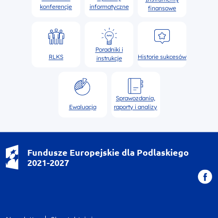
konferencje
informatyczne
finansowe
Poradniki i
RLKS
Historie sukcesów
instrukcje
Sprawozdania,
Ewaluacja
raporty i analizy
Fundusze Europejskie dla Podlaskiego
2021-2027