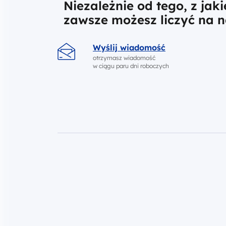
Niezależnie od tego, z jak
zawsze możesz liczyć na 
Wyślij wiadomość
otrzymasz wiadomość
w ciągu paru dni roboczych