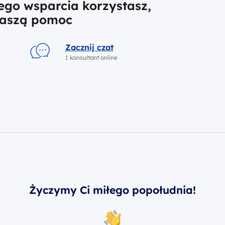
iego wsparcia korzystasz,
naszą pomoc
Zacznij czat
1 konsultant online
Życzymy Ci miłego popołudnia!