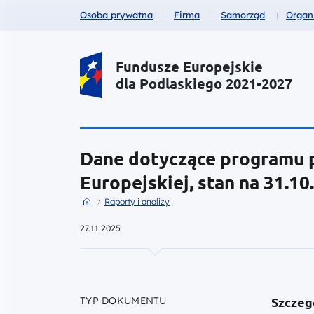
Fundusze dla
Fundusze dla
Fundusze dla
Fund
Osoba prywatna
Firma
Samorząd
Organ
Portal Funduszy Europejskich
Fundusze Europejskie
dla Podlaskiego 2021-2027
Dane dotyczące programu 
Europejskiej, stan na 31.10
Przejdź do strony głównej portalu
Przejdź do Raporty i analizy
Raporty i analizy
27.11.2025
Szczeg
TYP DOKUMENTU