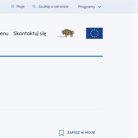
wnioski
Moje
Szukaj w serwisie
Programy
z nami
enu
Skontaktuj się
ZAPISZ W MOJE