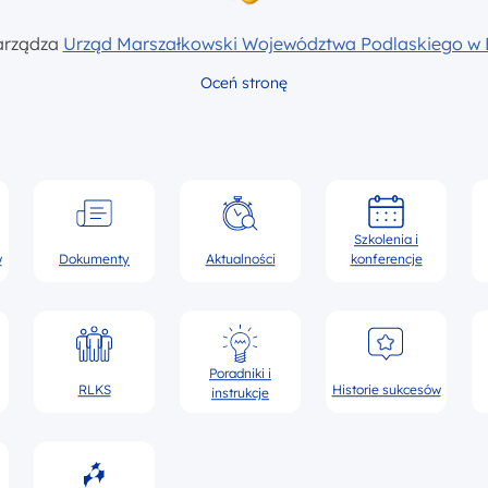
arządza
Urząd Marszałkowski Województwa Podlaskiego w 
Oceń stronę
Szkolenia i
w
Dokumenty
Aktualności
konferencje
Poradniki i
RLKS
Historie sukcesów
instrukcje