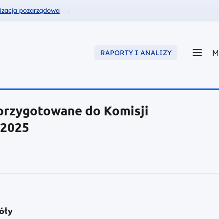
usze dla
izacja pozarządowa
M
RAPORTY I ANALIZY
przygotowane do Komisji
.2025
óły