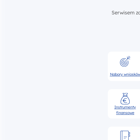
Serwisem z
Nabory wnioskó
Instrumenty
finansowe