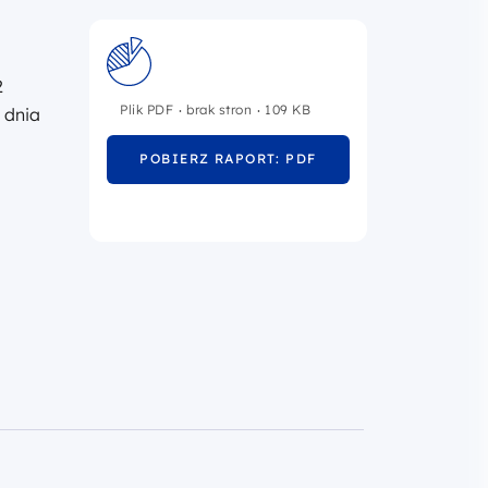
2
.
.
Plik PDF
brak stron
109 KB
 dnia
POBIERZ RAPORT: PDF