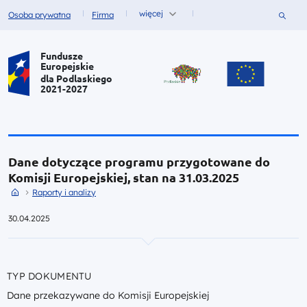
więcej
Szukaj
Osoba prywatna
Firma
Fundusze dla
Fundusze dla
Portal Funduszy Europejskich
Fundusze
Europejskie
dla Podlaskiego
2021-2027
Dane dotyczące programu przygotowane do
Komisji Europejskiej, stan na 31.03.2025
Przejdź do strony głównej portalu
Przejdź do Raporty i analizy
Raporty i analizy
30.04.2025
TYP DOKUMENTU
Dane przekazywane do Komisji Europejskiej