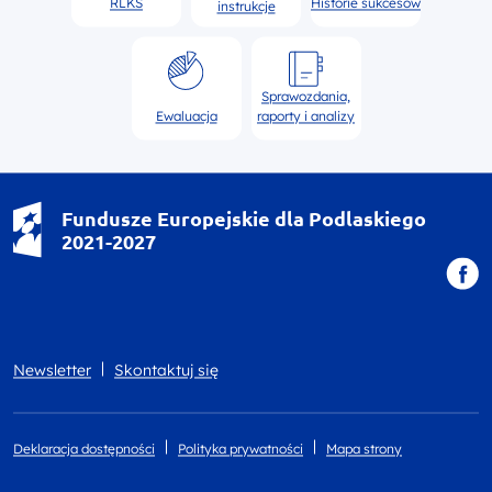
RLKS
Historie sukcesów
instrukcje
Sprawozdania,
Ewaluacja
raporty i analizy
Fundusze Europejskie dla Podlaskiego
2021-2027
Newsletter
Skontaktuj się
Deklaracja dostępności
Polityka prywatności
Mapa strony