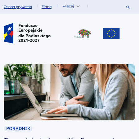
więcej
Szukaj
Osoba prywatna
Firma
Fundusze dla
Fundusze dla
Portal Funduszy Europejskich
Fundusze
Europejskie
dla Podlaskiego
2021-2027
PORADNIK