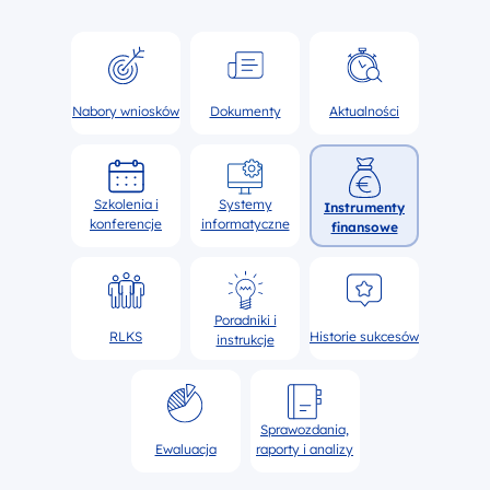
Nabory wniosków
Dokumenty
Aktualności
Szkolenia i
Systemy
Instrumenty
konferencje
informatyczne
finansowe
Poradniki i
RLKS
Historie sukcesów
instrukcje
Sprawozdania,
Ewaluacja
raporty i analizy