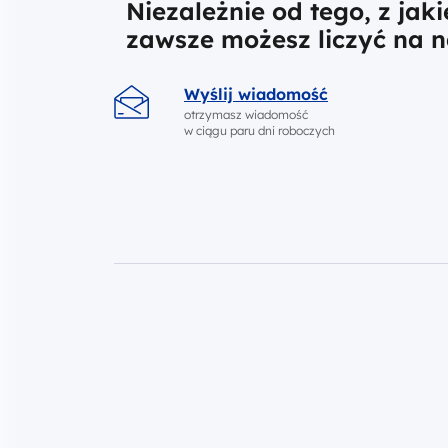
Niezależnie od tego, z jak
zawsze możesz liczyć na 
Wyślij wiadomość
otrzymasz wiadomość
w ciągu paru dni roboczych