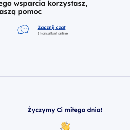
iego wsparcia korzystasz,
naszą pomoc
Zacznij czat
1 konsultant online
Życzymy Ci miłego dnia!