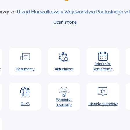
arządza
Urząd Marszałkowski Województwa Podlaskiego w 
Oceń stronę
Szkolenia i
w
Dokumenty
Aktualności
konferencje
Poradniki i
RLKS
Historie sukcesów
instrukcje