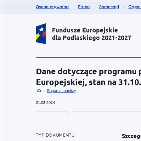
Fundusze dla
Fundusze dla
Fundusze dla
Fund
Osoba prywatna
Firma
Samorząd
Organ
Portal Funduszy Europejskich
Fundusze Europejskie
dla Podlaskiego 2021-2027
Dane dotyczące programu 
Europejskiej, stan na 31.10
Przejdź do strony głównej portalu
Przejdź do Raporty i analizy
Raporty i analizy
21.08.2024
Szczeg
TYP DOKUMENTU