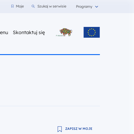
wnioski
Moje
Szukaj w serwisie
Programy
z nami
enu
Skontaktuj się
ZAPISZ W MOJE