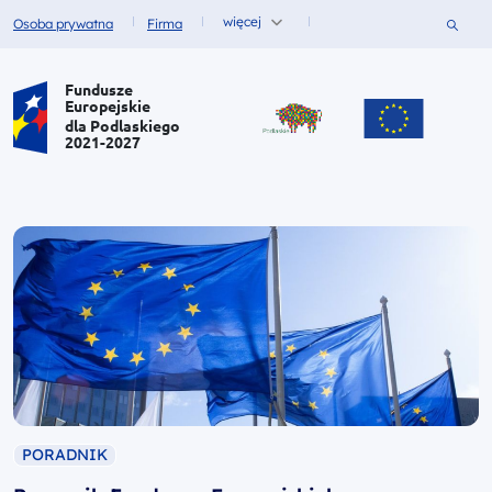
więcej
Szukaj
Osoba prywatna
Firma
Fundusze dla
Fundusze dla
Portal Funduszy Europejskich
Fundusze
Europejskie
dla Podlaskiego
2021-2027
PORADNIK