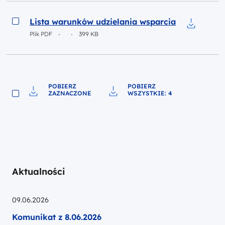
Podgląd
Lista warunków udzielania wsparcia
Pobierz do p
Plik PDF
399 KB
POBIERZ
POBIERZ
ZAZNACZONE
WSZYSTKIE: 4
Pobierz do pliku
Pobierz do pliku
Aktualności
09.06.2026
Komunikat z 8.06.2026