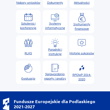
Nabory wniosków
Dokumenty
Aktualności
Szkolenia i
Systemy
Instrumenty
konferencje
informatyczne
finansowe
Poradniki i
RLKS
Historie sukcesów
instrukcje
Sprawozdania,
RPOWP 2014-
Ewaluacja
raporty i analizy
2020
Fundusze Europejskie dla Podlaskiego
2021-2027