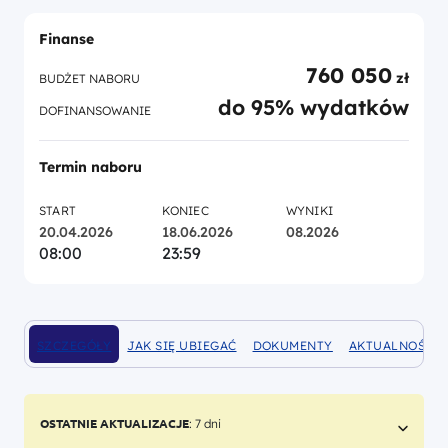
Finanse
760 050
zł
BUDŻET NABORU
do 95% wydatków
DOFINANSOWANIE
Termin naboru
START
KONIEC
WYNIKI
20.04.2026
18.06.2026
08.2026
08:00
23:59
SZCZEGÓŁY
JAK SIĘ UBIEGAĆ
DOKUMENTY
AKTUALNOŚCI
DOFINANSOWANIA
O DOFINANSOWANIE
WYMAGANE JAKO ZAŁĄCZNIK 
NA TEMAT NAB
OSTATNIE AKTUALIZACJE
: 7 dni
Zwiń/r