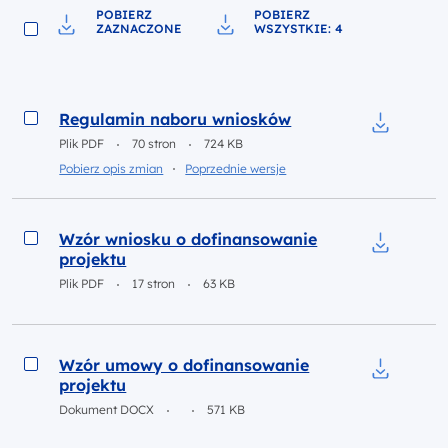
POBIERZ
POBIERZ
ZAZNACZONE
WSZYSTKIE: 4
Pobierz do pliku
Pobierz do pliku
Podgląd
Regulamin naboru wniosków
Pobierz do p
Plik PDF
70 stron
724 KB
Inne dokumenty w kategorii
Pobierz opis zmian
Poprzednie wersje
Podgląd
Wzór wniosku o dofinansowanie
projektu
Pobierz do p
Plik PDF
17 stron
63 KB
Podgląd
Wzór umowy o dofinansowanie
projektu
Pobierz do p
Dokument DOCX
571 KB