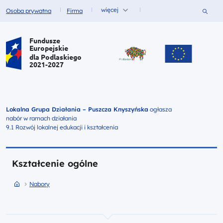
więcej
Szukaj
Osoba prywatna
Firma
Fundusze dla
Fundusze dla
Portal Funduszy Europejskich
Fundusze
Europejskie
dla Podlaskiego
2021-2027
Lokalna Grupa Działania – Puszcza Knyszyńska
ogłasza
nabór w ramach działania
9.1 Rozwój lokalnej edukacji i kształcenia
Kształcenie ogólne
Przejdź do strony głównej portalu
Przejdź do Nabory
Nabory