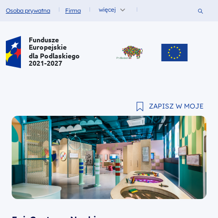
więcej
Szukaj
Osoba prywatna
Firma
Fundusze dla
Fundusze dla
Portal Funduszy Europejskich
Fundusze
Europejskie
dla Podlaskiego
2021-2027
ZAPISZ W MOJE