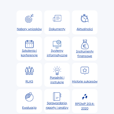
Nabory wniosków
Dokumenty
Aktualności
Szkolenia i
Systemy
Instrumenty
konferencje
informatyczne
finansowe
Poradniki i
RLKS
Historie sukcesów
instrukcje
Sprawozdania,
RPOWP 2014-
Ewaluacja
raporty i analizy
2020