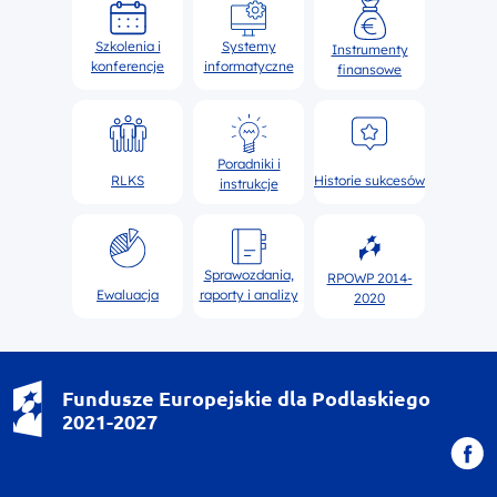
Szkolenia i
Systemy
Instrumenty
konferencje
informatyczne
finansowe
Poradniki i
RLKS
Historie sukcesów
instrukcje
Sprawozdania,
RPOWP 2014-
Ewaluacja
raporty i analizy
2020
Fundusze Europejskie dla Podlaskiego
2021-2027