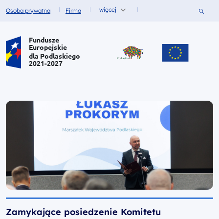
więcej
Szukaj
Osoba prywatna
Firma
Fundusze dla
Fundusze dla
Portal Funduszy Europejskich
Fundusze
Europejskie
dla Podlaskiego
2021-2027
Zamykające posiedzenie Komitetu