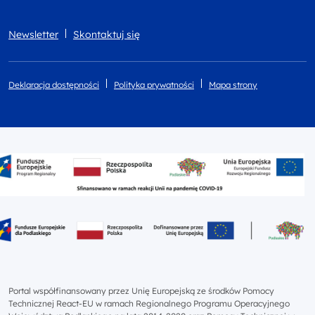
Newsletter
Skontaktuj się
Deklaracja dostępności
Polityka prywatności
Mapa strony
Portal współfinansowany przez Unię Europejską ze środków Pomocy
Technicznej React-EU w ramach Regionalnego Programu Operacyjnego