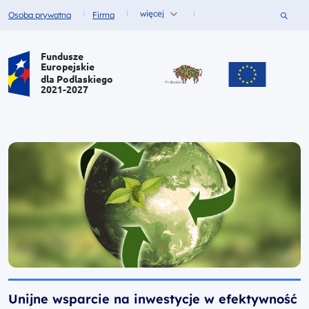
więcej
Szukaj
Osoba prywatna
Firma
Fundusze dla
Fundusze dla
Portal Funduszy Europejskich
Fundusze
Europejskie
dla Podlaskiego
2021-2027
Unijne wsparcie na inwestycje w efektywność