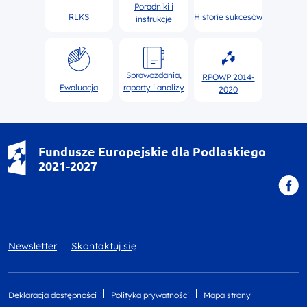
Poradniki i
RLKS
Historie sukcesów
instrukcje
Sprawozdania,
RPOWP 2014-
Ewaluacja
raporty i analizy
2020
Fundusze Europejskie dla Podlaskiego
2021-2027
Newsletter
Skontaktuj się
Deklaracja dostępności
Polityka prywatności
Mapa strony