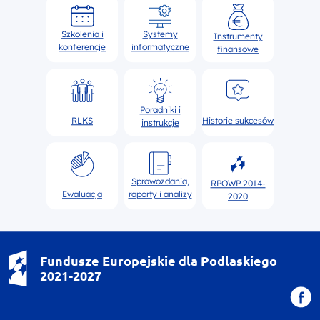
Szkolenia i
Systemy
Instrumenty
konferencje
informatyczne
finansowe
Poradniki i
RLKS
Historie sukcesów
instrukcje
Sprawozdania,
RPOWP 2014-
Ewaluacja
raporty i analizy
2020
Fundusze Europejskie dla Podlaskiego
2021-2027