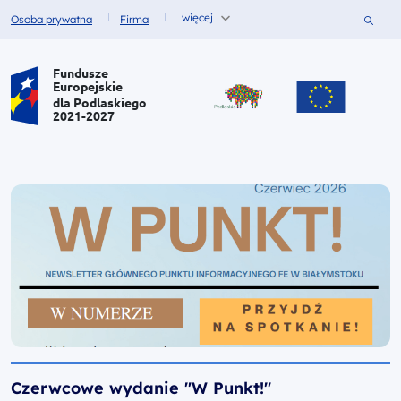
więcej
Szukaj
Osoba prywatna
Firma
Fundusze dla
Fundusze dla
Portal Funduszy Europejskich
Fundusze
Europejskie
dla Podlaskiego
2021-2027
Czerwcowe wydanie "W Punkt!"