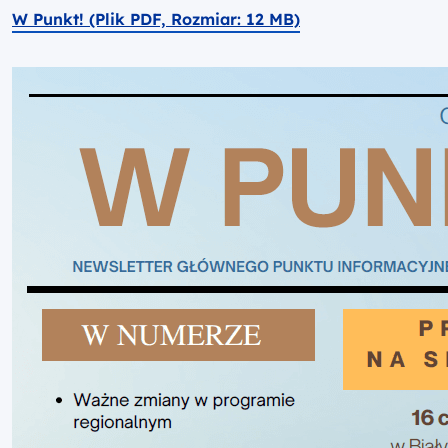
W Punkt! (Plik PDF, Rozmiar: 12 MB)