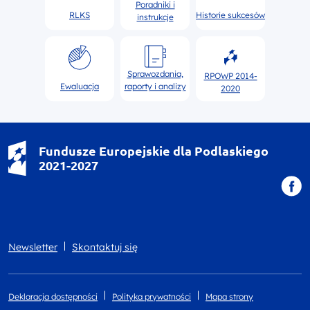
Poradniki i
RLKS
Historie sukcesów
instrukcje
Sprawozdania,
RPOWP 2014-
Ewaluacja
raporty i analizy
2020
Fundusze Europejskie dla Podlaskiego
2021-2027
Newsletter
Skontaktuj się
Deklaracja dostępności
Polityka prywatności
Mapa strony